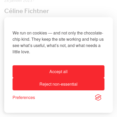
28 janvier 2025
·
Céline Fichtner
We run on cookies — and not only the chocolate-
chip kind. They keep the site working and help us
see what’s useful, what’s not, and what needs a
28 janvier 2025
·
little love.
Sandy Bertholet
Accept all
Reject non-essential
28 janvier 2025
·
Preferences
Fernandes Daniel