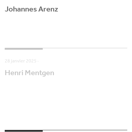
Johannes Arenz
28 janvier 2025
·
Henri Mentgen
28 janvier 2025
·
Fernand Lucius