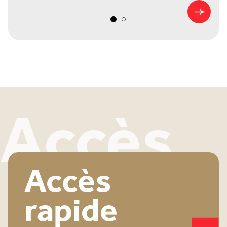
Accès
Accès
rapide