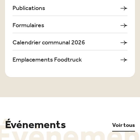
Publications
Formulaires
Calendrier communal 2026
Emplacements Foodtruck
Événemen
Événements
Voir tous