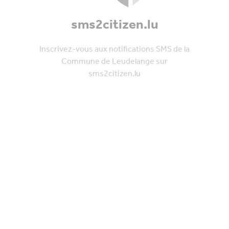
Inscrivez-vous aux notifications SMS de la
Commune de Leudelange sur
sms2citizen.lu
klima-agence.lu
Découvrez des solutions pour vos projets
d’habitat sur klima-agence.lu