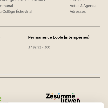
es bourgmestre et échevins
E-Reider
ommunal
Actus & Agenda
u Collège Échevinal
Adresses
e
Permanence École (intempéries)
37 92 92 - 300