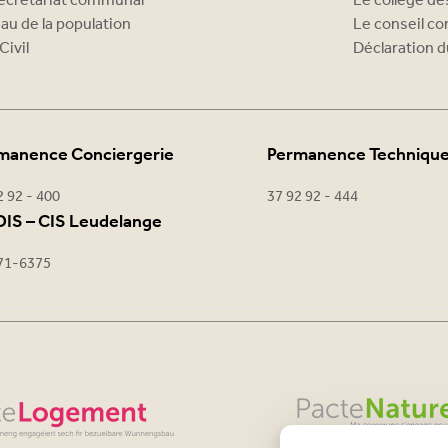
ecrétariat communal
Le collège d
au de la population
Le conseil c
Civil
Déclaration d
manence Conciergerie
Permanence Techniqu
2 92 - 400
37 92 92 - 444
IS – CIS Leudelange
71-6375