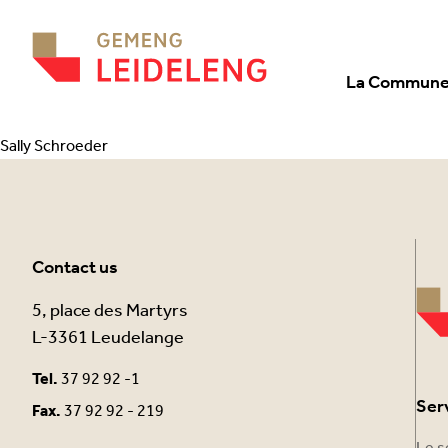
Aller au contenu
La Commun
Sally Schroeder
Contact us
5, place des Martyrs
L-3361 Leudelange
Tel.
37 92 92 -1
Ser
Fax.
37 92 92 - 219