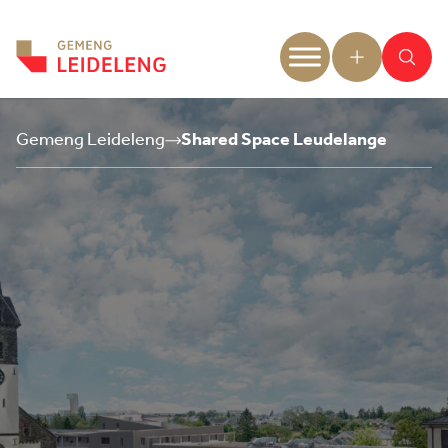
Aller au contenu
Gemeng Leideleng
Shared Space Leudelange