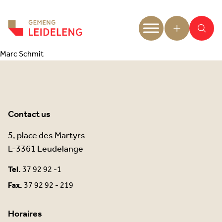
Aller au contenu
Marc Schmit
Contact us
5, place des Martyrs
L-3361 Leudelange
Tel.
37 92 92 -1
Fax.
37 92 92 - 219
Horaires