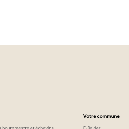
Votre commune
es bourgmestre et échevins
E-Reider