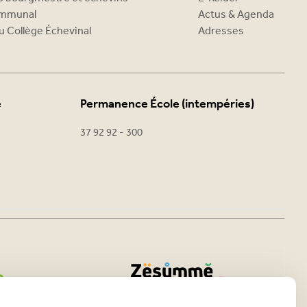
ommunal
Actus & Agenda
u Collège Échevinal
Adresses
e
Permanence École (intempéries)
37 92 92 - 300