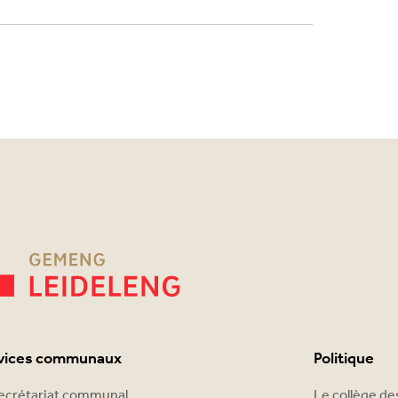
vices communaux
Politique
ecrétariat communal
Le collège d