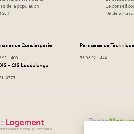
au de la population
Le conseil c
Civil
Déclaration d
manence Conciergerie
Permanence Techniqu
2 92 - 400
37 92 92 - 444
IS – CIS Leudelange
71-6375