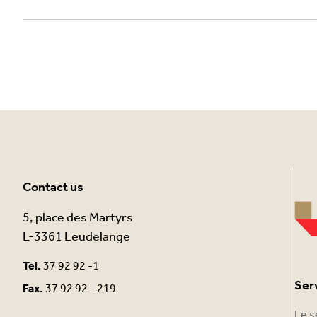
Contact us
5, place des Martyrs
L-3361 Leudelange
Tel.
37 92 92 -1
Ser
Fax.
37 92 92 - 219
Le s