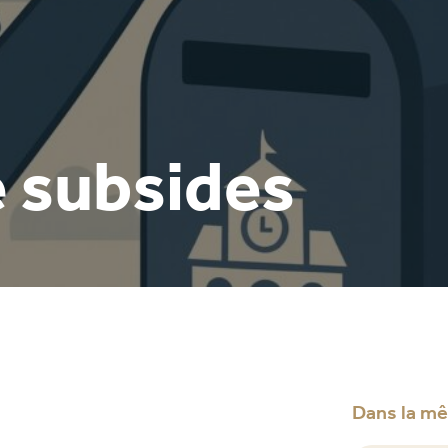
 subsides
Dans la m