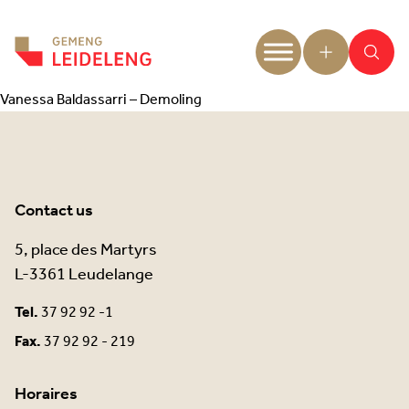
Aller au contenu
Vanessa Baldassarri – Demoling
Contact us
5, place des Martyrs
L-3361 Leudelange
Tel.
37 92 92 -1
Fax.
37 92 92 - 219
Horaires