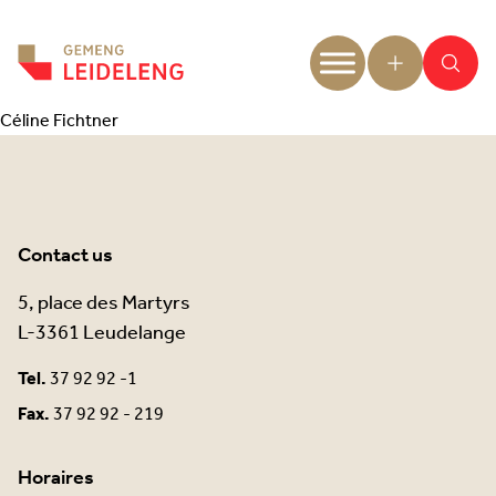
Aller au contenu
Céline Fichtner
Contact us
5, place des Martyrs
L-3361 Leudelange
Tel.
37 92 92 -1
Fax.
37 92 92 - 219
Horaires