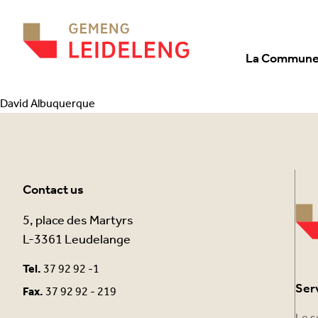
Aller au contenu
La Commun
David Albuquerque
Contact us
5, place des Martyrs
L-3361 Leudelange
Tel.
37 92 92 -1
Ser
Fax.
37 92 92 - 219