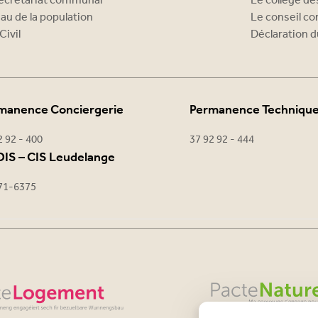
ecrétariat communal
Le collège d
au de la population
Le conseil c
Civil
Déclaration d
manence Conciergerie
Permanence Techniqu
2 92 - 400
37 92 92 - 444
IS – CIS Leudelange
71-6375