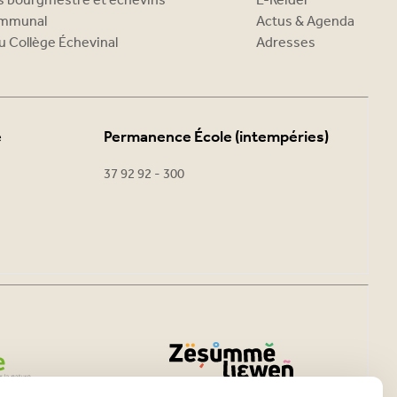
es bourgmestre et échevins
E-Reider
ommunal
Actus & Agenda
u Collège Échevinal
Adresses
e
Permanence École (intempéries)
37 92 92 - 300