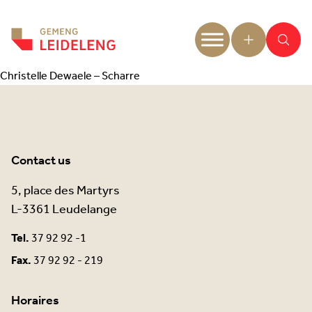
Aller au contenu
Christelle Dewaele – Scharre
Contact us
5, place des Martyrs
L-3361 Leudelange
Tel.
37 92 92 -1
Fax.
37 92 92 - 219
Horaires