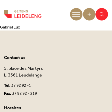
Aller au contenu
Gabriel Lux
Contact us
5, place des Martyrs
L-3361 Leudelange
Tel.
37 92 92 -1
Fax.
37 92 92 - 219
Horaires