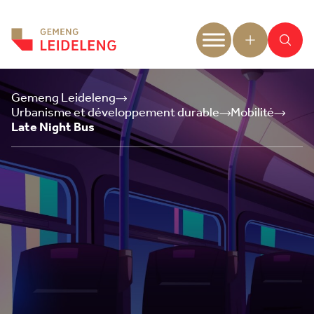
Aller au contenu
Gemeng Leideleng
Urbanisme et développement durable
Mobilité
Late Night Bus