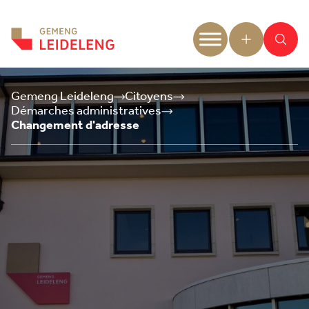
Aller au contenu
Gemeng Leideleng
Citoyens
Démarches administratives
Changement d'adresse