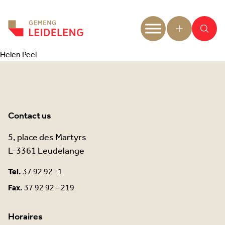
Aller au contenu
Helen Peel
Contact us
5, place des Martyrs
L-3361 Leudelange
Tel.
37 92 92 -1
Fax.
37 92 92 - 219
Horaires