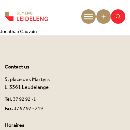
Aller au contenu
Jonathan Gauvain
Contact us
5, place des Martyrs
L-3361 Leudelange
Tel.
37 92 92 -1
Fax.
37 92 92 - 219
Horaires