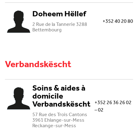
Doheem Hëllef
+352 40 20 80
2 Rue de la Tannerie 3288
Bettembourg
Verbandskëscht
Soins & aides à
domicile
Verbandskëscht
+352 26 36 26 02
– 02
57 Rue des Trois Cantons
3961 Ehlange-sur-Mess
Reckange-sur-Mess