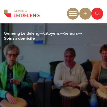
Aller au contenu
Gemeng Leideleng
Citoyens
Seniors
Soins à domicile