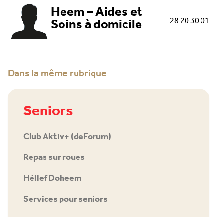
Heem – Aides et
Soins à domicile
28 20 30 01
Dans la même rubrique
Seniors
Club Aktiv+ (deForum)
Repas sur roues
Hëllef Doheem
Services pour seniors