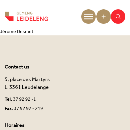
Aller au contenu
Jérome Desmet
Contact us
5, place des Martyrs
L-3361 Leudelange
Tel.
37 92 92 -1
Fax.
37 92 92 - 219
Horaires