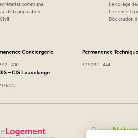
ecrétariat communal
Le collège d
au de la population
Le conseil c
Civil
Déclaration d
manence Conciergerie
Permanence Techniqu
2 92 - 400
37 92 92 - 444
IS – CIS Leudelange
71-6375