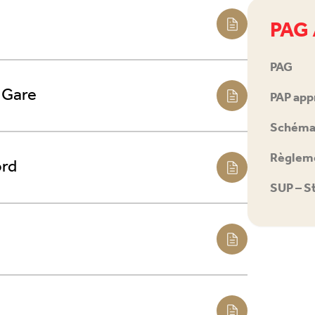
PAG 
PAG
 Gare
PAP app
Schéma 
Règleme
ord
SUP – S