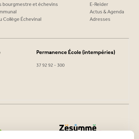
es bourgmestre et échevins
E-Reider
ommunal
Actus & Agenda
u Collège Échevinal
Adresses
e
Permanence École (intempéries)
37 92 92 - 300