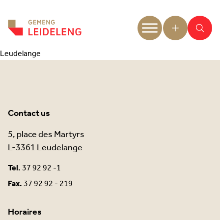
Aller au contenu
Leudelange
Contact us
5, place des Martyrs
L-3361 Leudelange
Tel.
37 92 92 -1
Fax.
37 92 92 - 219
Horaires