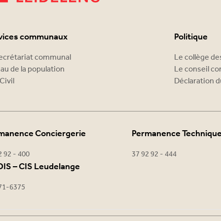
vices communaux
Politique
ecrétariat communal
Le collège d
au de la population
Le conseil c
Civil
Déclaration d
manence Conciergerie
Permanence Techniqu
2 92 - 400
37 92 92 - 444
IS – CIS Leudelange
71-6375