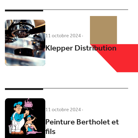
11 octobre 2024
·
Klepper Distribution
11 octobre 2024
·
Peinture Bertholet et
fils