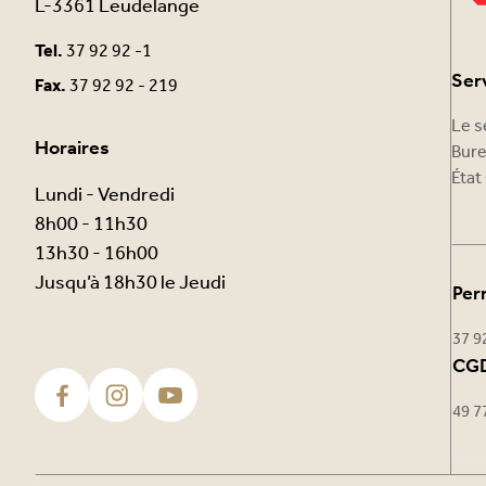
L-3361 Leudelange
Tel.
37 92 92 -1
Ser
Fax.
37 92 92 - 219
Le s
Horaires
Bure
État 
Lundi - Vendredi
8h00 - 11h30
13h30 - 16h00
Jusqu’à 18h30 le Jeudi
Per
37 9
CGD
49 7