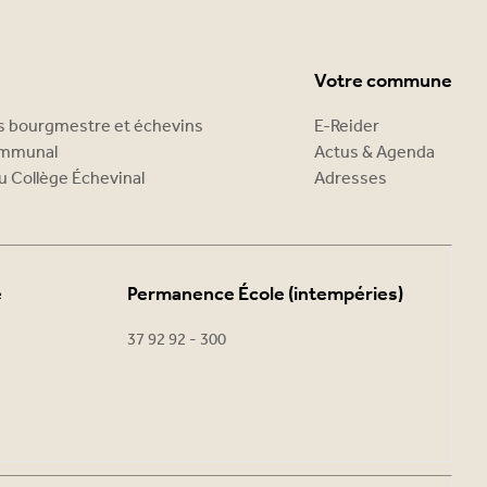
Votre commune
es bourgmestre et échevins
E-Reider
ommunal
Actus & Agenda
u Collège Échevinal
Adresses
e
Permanence École (intempéries)
37 92 92 - 300