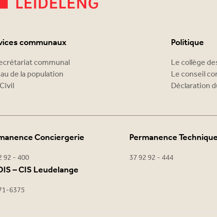
vices communaux
Politique
ecrétariat communal
Le collège d
au de la population
Le conseil c
Civil
Déclaration d
manence Conciergerie
Permanence Techniqu
2 92 - 400
37 92 92 - 444
IS – CIS Leudelange
71-6375