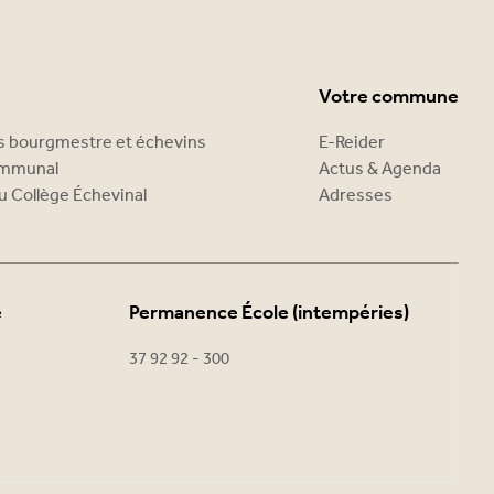
Votre commune
es bourgmestre et échevins
E-Reider
ommunal
Actus & Agenda
u Collège Échevinal
Adresses
e
Permanence École (intempéries)
37 92 92 - 300