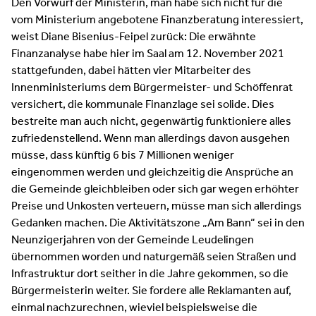
Den Vorwurf der Ministerin, man habe sich nicht für die
vom Ministerium angebotene Finanzberatung interessiert,
weist Diane Bisenius-Feipel zurück: Die erwähnte
Finanzanalyse habe hier im Saal am 12. November 2021
stattgefunden, dabei hätten vier Mitarbeiter des
Innenministeriums dem Bürgermeister- und Schöffenrat
versichert, die kommunale Finanzlage sei solide. Dies
bestreite man auch nicht, gegenwärtig funktioniere alles
zufriedenstellend. Wenn man allerdings davon ausgehen
müsse, dass künftig 6 bis 7 Millionen weniger
eingenommen werden und gleichzeitig die Ansprüche an
die Gemeinde gleichbleiben oder sich gar wegen erhöhter
Preise und Unkosten verteuern, müsse man sich allerdings
Gedanken machen. Die Aktivitätszone „Am Bann“ sei in den
Neunzigerjahren von der Gemeinde Leudelingen
übernommen worden und naturgemäß seien Straßen und
Infrastruktur dort seither in die Jahre gekommen, so die
Bürgermeisterin weiter. Sie fordere alle Reklamanten auf,
einmal nachzurechnen, wieviel beispielsweise die