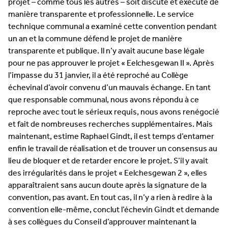
projet – comme tous les autres – soit discuté et exécuté de
manière transparente et professionnelle. Le service
technique communal a examiné cette convention pendant
un an et la commune défend le projet de manière
transparente et publique. Il n’y avait aucune base légale
pour ne pas approuver le projet « Eelchesgewan II ». Après
l’impasse du 31 janvier, il a été reproché au Collège
échevinal d’avoir convenu d’un mauvais échange. En tant
que responsable communal, nous avons répondu à ce
reproche avec tout le sérieux requis, nous avons renégocié
et fait de nombreuses recherches supplémentaires. Mais
maintenant, estime Raphael Gindt, il est temps d’entamer
enfin le travail de réalisation et de trouver un consensus au
lieu de bloquer et de retarder encore le projet. S’il y avait
des irrégularités dans le projet « Eelchesgewan 2 », elles
apparaîtraient sans aucun doute après la signature de la
convention, pas avant. En tout cas, il n’y a rien à redire à la
convention elle-même, conclut l’échevin Gindt et demande
à ses collègues du Conseil d’approuver maintenant la