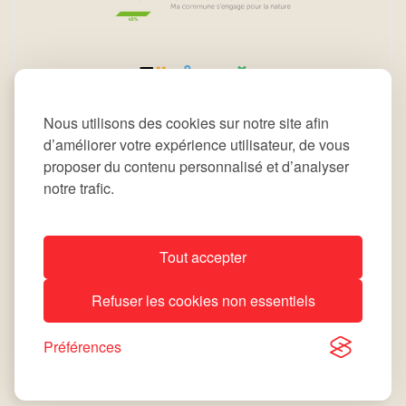
Nous utilisons des cookies sur notre site afin
d’améliorer votre expérience utilisateur, de vous
proposer du contenu personnalisé et d’analyser
notre trafic.
Tout accepter
All rights reserved © 2026 Commune de Leudelange
Refuser les cookies non essentiels
Déclaration d’accessibilité
Notice Légale
site by
lola
Préférences