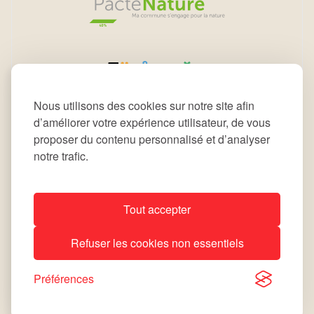
Nous utilisons des cookies sur notre site afin
d’améliorer votre expérience utilisateur, de vous
proposer du contenu personnalisé et d’analyser
notre trafic.
Tout accepter
All rights reserved © 2026 Commune de Leudelange
Refuser les cookies non essentiels
Déclaration d’accessibilité
Notice Légale
site by
lola
Préférences