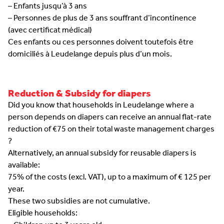
– Enfants jusqu’à 3 ans
– Personnes de plus de 3 ans souffrant d’incontinence
(avec certificat médical)
Ces enfants ou ces personnes doivent toutefois être
domiciliés à Leudelange depuis plus d’un mois.
‎ ‎ ‎ ‎ ‎ ‎ ‎ ‎ ‎ ‎ ‎ ‎ ‎ ‎ ‎ ‎ ‎ ‎ ‎ ‎ ‎ ‎ ‎ ‎ ‎ ‎ ‎ ‎ ‎ ‎ ‎ ‎ ‎ ‎ ‎ ‎ ‎ ‎ ‎ ‎ ‎ ‎ ‎ ‎ ‎ ‎ ‎ ‎ ‎ ‎ ‎ ‎ ‎ ‎ ‎ ‎ ‎ ‎ ‎ ‎ ‎ ‎ ‎ ‎ ‎ ‎ ‎ ‎ ‎ ‎ ‎ ‎ ‎ ‎ ‎ ‎ ‎ ‎ ‎ ‎ ‎ ‎ ‎ ‎ ‎ ‎ ‎ ‎ ‎ ‎ ‎ ‎ ‎ ‎ ‎ ‎ ‎ ‎ ‎ ‎ ‎ ‎ ‎ ‎ ‎ ‎ ‎ ‎ ‎ ‎ ‎ ‎ ‎ ‎
Reduction & Subsidy for diapers
Did you know that households in Leudelange where a
person depends on diapers can receive an annual flat-rate
reduction of €75 on their total waste management charges
?
Alternatively, an annual subsidy for reusable diapers is
available:
75% of the costs (excl. VAT), up to a maximum of € 125 per
year.
These two subsidies are not cumulative.
Eligible households: