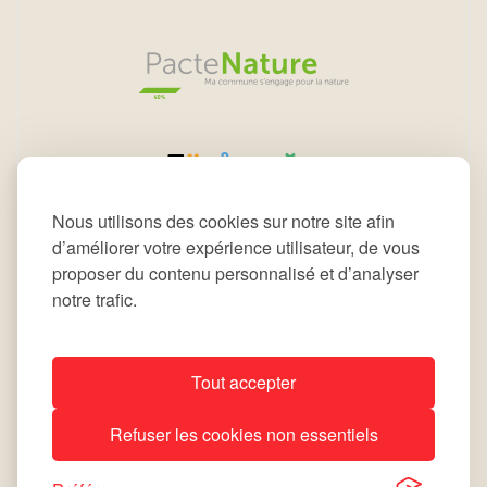
Nous utilisons des cookies sur notre site afin
d’améliorer votre expérience utilisateur, de vous
proposer du contenu personnalisé et d’analyser
notre trafic.
Tout accepter
All rights reserved © 2026 Commune de Leudelange
Refuser les cookies non essentiels
Déclaration d’accessibilité
Notice Légale
site by
lola