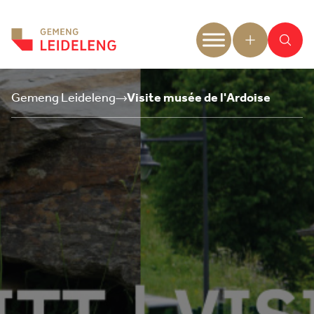
Aller au contenu
Gemeng Leideleng
Visite musée de l'Ardoise