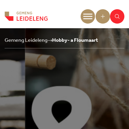
Aller au contenu
Gemeng Leideleng
Hobby- a Floumaart