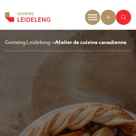
Aller au contenu
Gemeng Leideleng
Atelier de cuisine canadienne