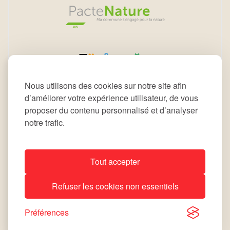
Nous utilisons des cookies sur notre site afin
d’améliorer votre expérience utilisateur, de vous
proposer du contenu personnalisé et d’analyser
notre trafic.
Tout accepter
All rights reserved © 2026 Commune de Leudelange
Refuser les cookies non essentiels
Déclaration d’accessibilité
Notice Légale
site by
lola
Préférences