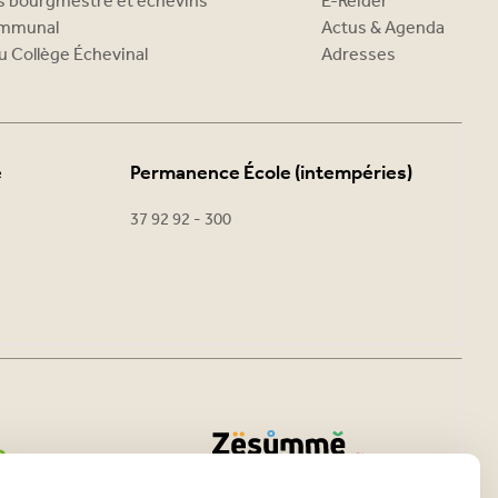
es bourgmestre et échevins
E-Reider
ommunal
Actus & Agenda
u Collège Échevinal
Adresses
e
Permanence École (intempéries)
37 92 92 - 300