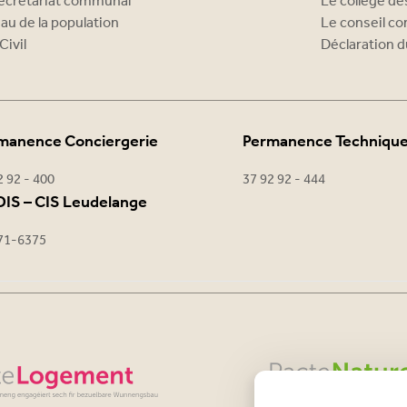
ecrétariat communal
Le collège d
au de la population
Le conseil c
Civil
Déclaration d
manence Conciergerie
Permanence Techniqu
2 92 - 400
37 92 92 - 444
IS – CIS Leudelange
71-6375