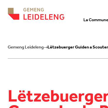
Aller au contenu
La Commun
Gemeng Leideleng
Lëtzebuerger Guiden a Scouten
Lëtzebuerger