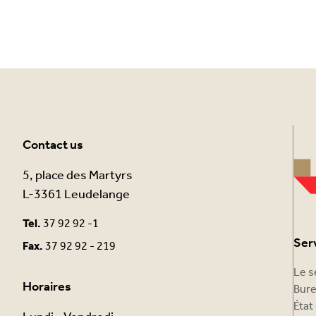
Contact us
5, place des Martyrs
L-3361 Leudelange
Tel.
37 92 92 -1
Ser
Fax.
37 92 92 - 219
Le s
Horaires
Bure
État 