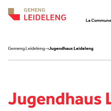
Aller au contenu
La Commun
Gemeng Leideleng
Jugendhaus Leideleng
Jugendhaus 