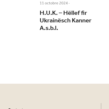
11 octobre 2024
·
H.U.K. – Hëllef fir
Ukrainësch Kanner
A.s.b.l.