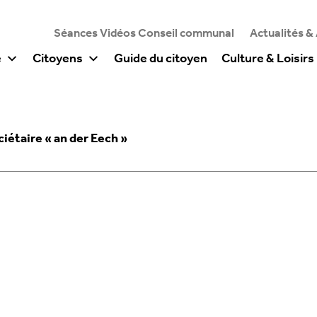
Séances Vidéos Conseil communal
Actualités &
e
Citoyens
Guide du citoyen
Culture & Loisirs
iétaire « an der Eech »