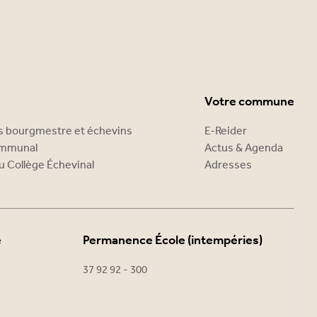
Votre commune
es bourgmestre et échevins
E-Reider
ommunal
Actus & Agenda
u Collège Échevinal
Adresses
e
Permanence École (intempéries)
37 92 92 - 300