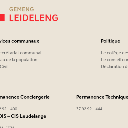
vices communaux
Politique
ecrétariat communal
Le collège d
au de la population
Le conseil c
Civil
Déclaration d
manence Conciergerie
Permanence Techniqu
2 92 - 400
37 92 92 - 444
IS – CIS Leudelange