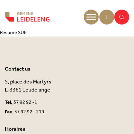
Aller au contenu
Résumé SUP
Contact us
5, place des Martyrs
L-3361 Leudelange
Tel.
37 92 92 -1
Fax.
37 92 92 - 219
Horaires