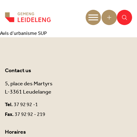
Aller au contenu
Avis d’urbanisme SUP
Contact us
5, place des Martyrs
L-3361 Leudelange
Tel.
37 92 92 -1
Fax.
37 92 92 - 219
Horaires