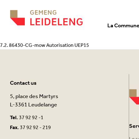
Aller au contenu
La Commun
7.2. 86430-CG-mow Autorisation UEP15
Contact us
5, place des Martyrs
L-3361 Leudelange
Tel.
37 92 92 -1
Ser
Fax.
37 92 92 - 219