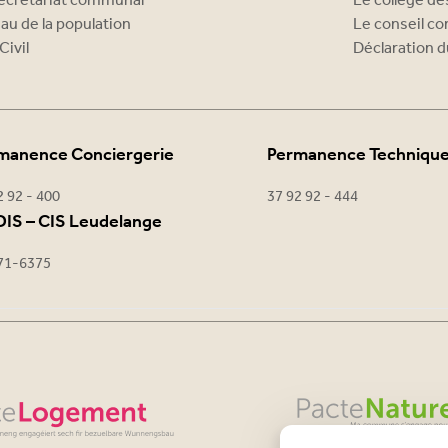
ecrétariat communal
Le collège d
au de la population
Le conseil c
Civil
Déclaration d
manence Conciergerie
Permanence Techniqu
2 92 - 400
37 92 92 - 444
IS – CIS Leudelange
71-6375