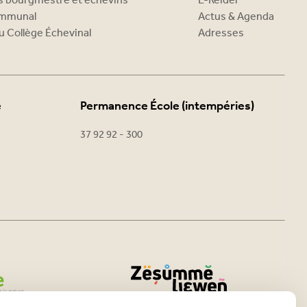
es bourgmestre et échevins
E-Reider
ommunal
Actus & Agenda
u Collège Échevinal
Adresses
e
Permanence École (intempéries)
37 92 92 - 300