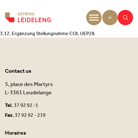
Aller au contenu
3.12. Ergänzung Stellungnahme COL UEP28
Contact us
5, place des Martyrs
L-3361 Leudelange
Tel.
37 92 92 -1
Fax.
37 92 92 - 219
Horaires