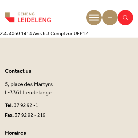
Aller au contenu
2.4. 4030 1414 Avis 6.3 Compl zur UEP12
Contact us
5, place des Martyrs
L-3361 Leudelange
Tel.
37 92 92 -1
Fax.
37 92 92 - 219
Horaires