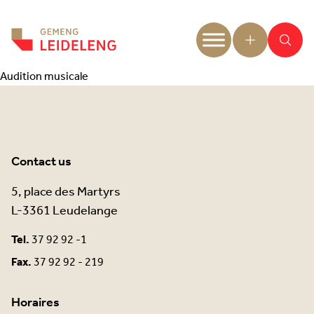
Aller au contenu
Audition musicale
Contact us
5, place des Martyrs
L-3361 Leudelange
Tel.
37 92 92 -1
Fax.
37 92 92 - 219
Horaires