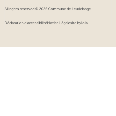
All rights reserved © 2026 Commune de Leudelange
Déclaration d’accessibilité
Notice Légale
site by
lola