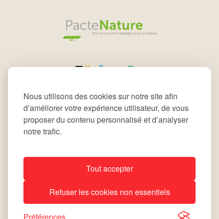
Nous utilisons des cookies sur notre site afin
d’améliorer votre expérience utilisateur, de vous
proposer du contenu personnalisé et d’analyser
notre trafic.
Tout accepter
All rights reserved © 2026 Commune de Leudelange
Refuser les cookies non essentiels
Déclaration d’accessibilité
Notice Légale
site by
lola
Préférences