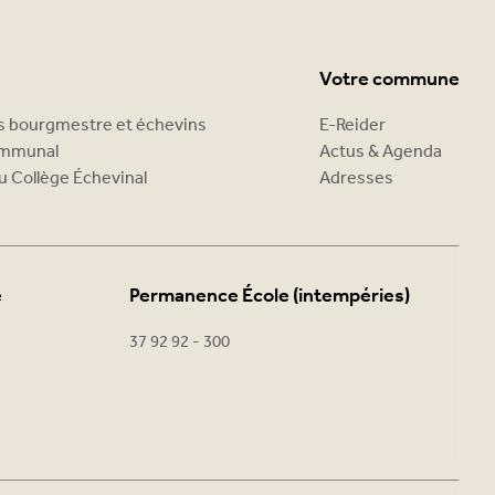
Votre commune
es bourgmestre et échevins
E-Reider
ommunal
Actus & Agenda
u Collège Échevinal
Adresses
e
Permanence École (intempéries)
37 92 92 - 300