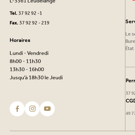
L-3361 Leudelange
Tel.
37 92 92 -1
Ser
Fax.
37 92 92 - 219
Le s
Horaires
Bure
État 
Lundi - Vendredi
8h00 - 11h30
13h30 - 16h00
Jusqu’à 18h30 le Jeudi
Per
37 9
CGD
49 7