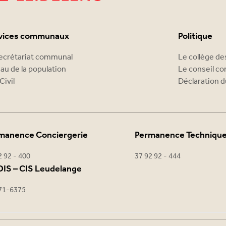
vices communaux
Politique
ecrétariat communal
Le collège d
au de la population
Le conseil c
Civil
Déclaration d
manence Conciergerie
Permanence Techniqu
2 92 - 400
37 92 92 - 444
IS – CIS Leudelange
71-6375