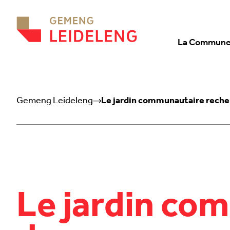
Aller au contenu
La Commun
Gemeng Leideleng
Le jardin communautaire rech
Le jardin co