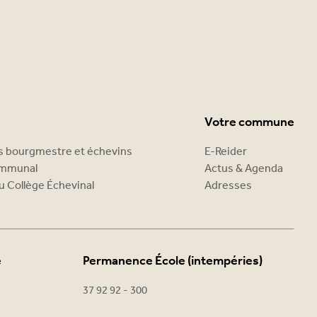
Votre commune
es bourgmestre et échevins
E-Reider
ommunal
Actus & Agenda
u Collège Échevinal
Adresses
e
Permanence École (intempéries)
37 92 92 - 300