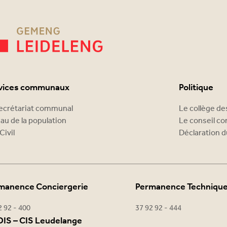
vices communaux
Politique
ecrétariat communal
Le collège d
au de la population
Le conseil c
Civil
Déclaration d
manence Conciergerie
Permanence Techniqu
2 92 - 400
37 92 92 - 444
IS – CIS Leudelange