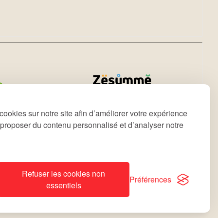
cookies sur notre site afin d’améliorer votre expérience
s proposer du contenu personnalisé et d’analyser notre
Refuser les cookies non
Déclaration d’accessibilité
Notice Légale
site by
lola
Préférences
essentiels