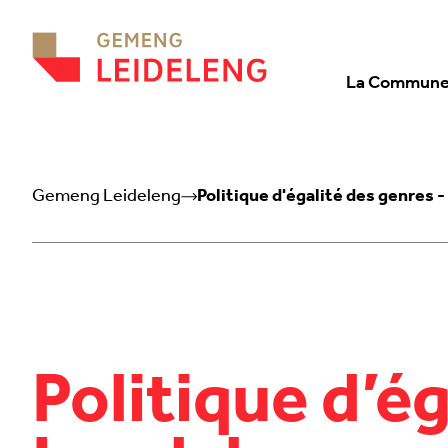
Aller au contenu
La Commun
Gemeng Leideleng
Politique d'égalité des genre
Politique d’é