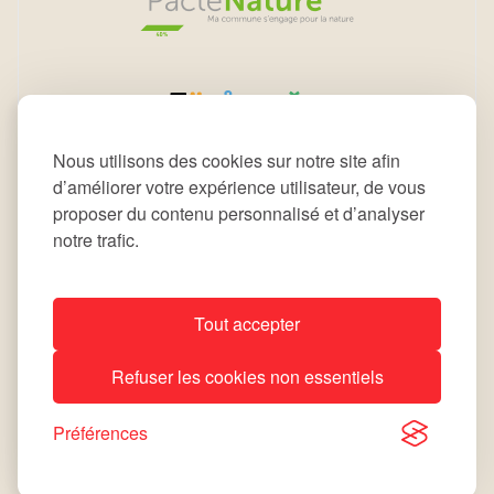
Nous utilisons des cookies sur notre site afin
d’améliorer votre expérience utilisateur, de vous
proposer du contenu personnalisé et d’analyser
notre trafic.
Tout accepter
All rights reserved © 2026 Commune de Leudelange
Refuser les cookies non essentiels
Déclaration d’accessibilité
Notice Légale
site by
lola
Préférences