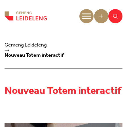
Aller au contenu
Gemeng Leideleng
Nouveau Totem interactif
Nouveau Totem interactif