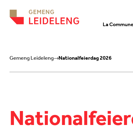
Aller au contenu
La Commun
Gemeng Leideleng
Nationalfeierdag 2026
Nationalfeie