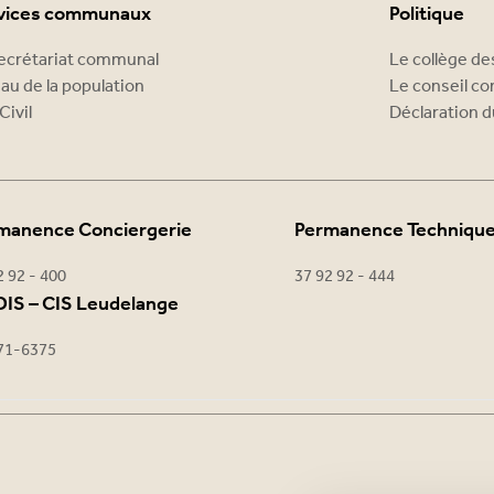
vices communaux
Politique
ecrétariat communal
Le collège d
au de la population
Le conseil c
Civil
Déclaration d
manence Conciergerie
Permanence Techniqu
2 92 - 400
37 92 92 - 444
IS – CIS Leudelange
71-6375