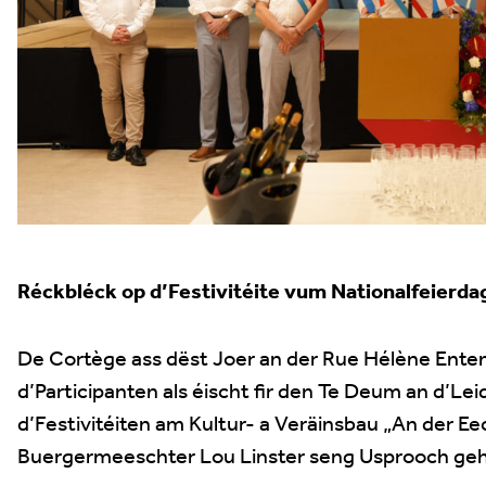
Réckbléck op d’Festivitéite vum Nationalfeierda
De Cortège ass dëst Joer an der Rue Hélène Ente
d’Participanten als éischt fir den Te Deum an d’L
d’Festivitéiten am Kultur- a Veräinsbau „An der Ee
Buergermeeschter Lou Linster seng Usprooch geh