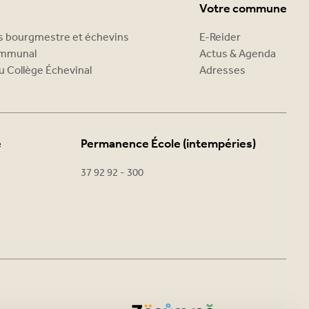
Votre commune
es bourgmestre et échevins
E-Reider
ommunal
Actus & Agenda
u Collège Échevinal
Adresses
e
Permanence École (intempéries)
37 92 92 - 300