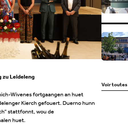
g zu Leideleng
Voir toutes
nich-Wivenes fortgaangen an huet
eidelenger Kierch gefouert. Duerno hunn
ch“ stattfonnt, wou de
alen huet.