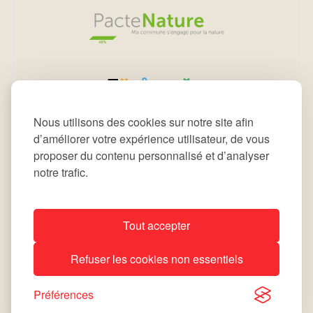
Nous utilisons des cookies sur notre site afin
d’améliorer votre expérience utilisateur, de vous
proposer du contenu personnalisé et d’analyser
notre trafic.
Tout accepter
All rights reserved © 2026 Commune de Leudelange
Refuser les cookies non essentiels
Déclaration d’accessibilité
Notice Légale
site by
lola
Préférences