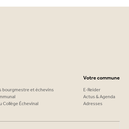
Votre commune
es bourgmestre et échevins
E-Reider
ommunal
Actus & Agenda
u Collège Échevinal
Adresses