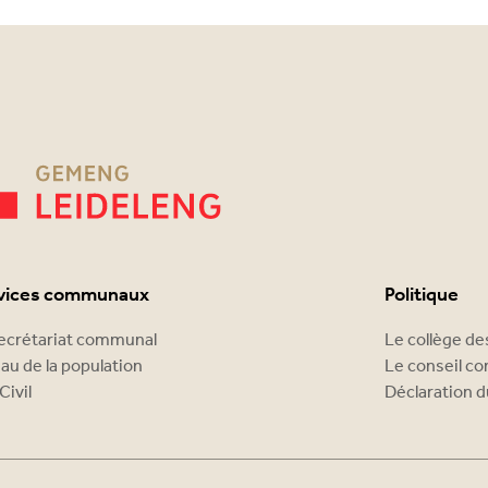
vices communaux
Politique
ecrétariat communal
Le collège d
au de la population
Le conseil c
Civil
Déclaration d