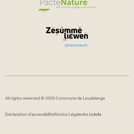
All rights reserved © 2026 Commune de Leudelange
Déclaration d’accessibilité
Notice Légale
site by
lola