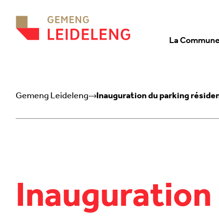
Aller au contenu
La Commun
Gemeng Leideleng
Inauguration du parking résiden
Inauguration 