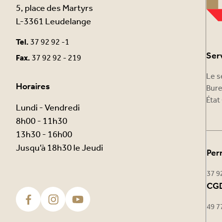
5, place des Martyrs
L-3361 Leudelange
Tel.
37 92 92 -1
Ser
Fax.
37 92 92 - 219
Le s
Horaires
Bure
État 
Lundi - Vendredi
8h00 - 11h30
13h30 - 16h00
Jusqu’à 18h30 le Jeudi
Per
37 9
CGD
49 7