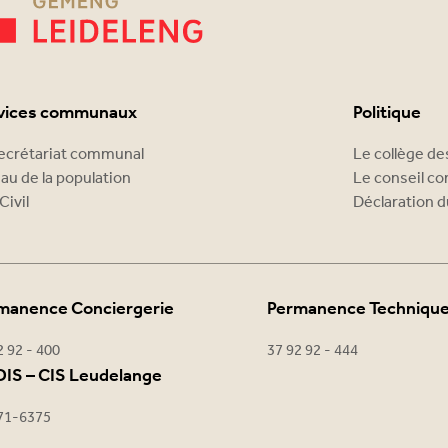
vices communaux
Politique
ecrétariat communal
Le collège d
au de la population
Le conseil c
Civil
Déclaration d
manence Conciergerie
Permanence Techniqu
2 92 - 400
37 92 92 - 444
IS – CIS Leudelange
71-6375