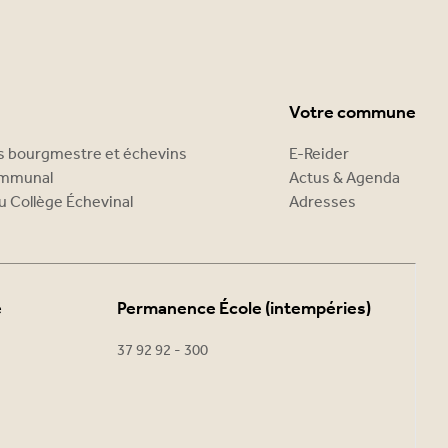
Votre commune
es bourgmestre et échevins
E-Reider
ommunal
Actus & Agenda
u Collège Échevinal
Adresses
e
Permanence École (intempéries)
37 92 92 - 300